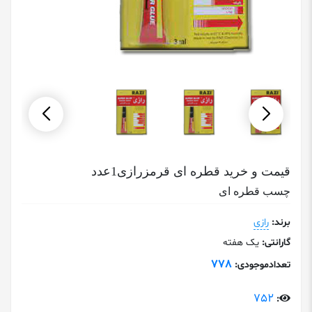
قیمت و خرید قطره ای قرمزرازی1عدد
چسب قطره ای
برند:
رازی
گارانتی:
یک هفته
778
تعدادموجودی:
752
: