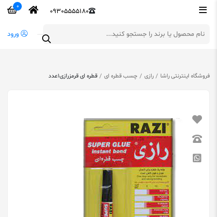
0
09305555180
ورود
فروشگاه اینترنتی راشا
رازی
چسب قطره ای
قطره ای قرمزرازی1عدد