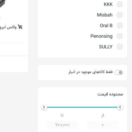
KKK
Misbah
Oral B
واکس ابری مگ
Penonsing
SULLY
TMI
Verity
فقط کالاهای موجود در انبار
Wolf
آرنیک
محدوده قیمت
آمریا_Amreeya
ارکید
اوسل