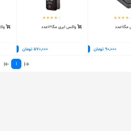
ا1عدد
واکس ابری مگا12عدد
واک
90,000 تومان
570,000 تومان
1