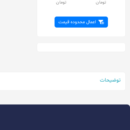
اکو
پاناسونیک
توشیبا
اعمال محدوده قیمت
تیانکیو
جانسون
دارشان
دوراسل
دورکو
توضیحات
دیاموند
رازی
روندا
رویال
سایر