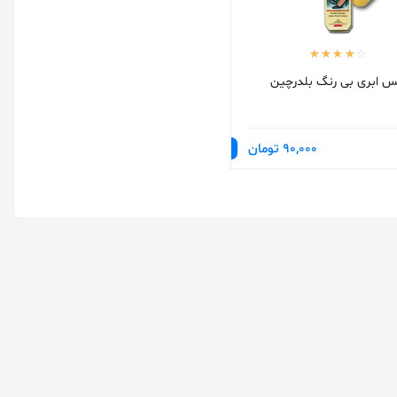
س ابری بی رنگ بلدرچین
90,000 تومان