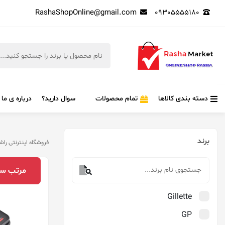
RashaShopOnline@gmail.com
09305555180
دسته بندی کالاها
تمام محصولات
سوال دارید؟
درباره ی ما
برند
فروشگاه اینترنتی راش
مرتب‌ سا
Gillette
GP