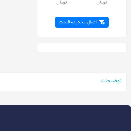
اکو
پاناسونیک
توشیبا
اعمال محدوده قیمت
تیانکیو
جانسون
دارشان
دوراسل
دورکو
توضیحات
دیاموند
رازی
روندا
رویال
سایر