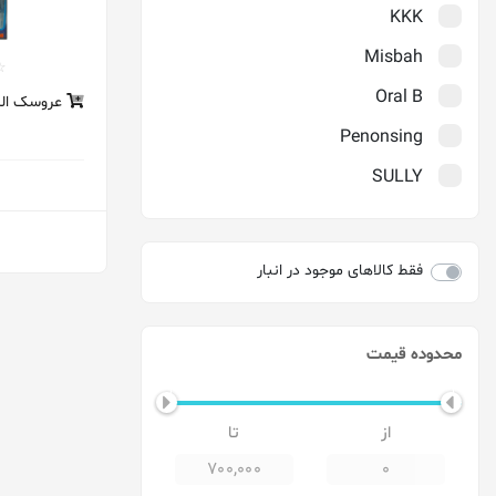
KKK
Misbah
Oral B
عروسک السا
Penonsing
SULLY
TMI
Verity
فقط کالاهای موجود در انبار
Wolf
آرنیک
محدوده قیمت
آمریا_Amreeya
ارکید
اوسل