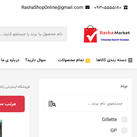
RashaShopOnline@gmail.com
09305555180
دسته بندی کالاها
تمام محصولات
سوال دارید؟
درباره ی ما
برند
فروشگاه اینترنتی راش
مرتب‌ سا
Gillette
GP