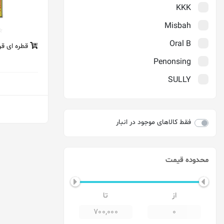
KKK
Misbah
Oral B
قطره ای قرمزر
Penonsing
SULLY
TMI
Verity
فقط کالاهای موجود در انبار
Wolf
آرنیک
محدوده قیمت
آمریا_Amreeya
ارکید
اوسل