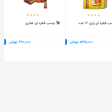
قطره ای رازی 12 عدد
چسب قطره ای غفاری
535,000 تومان
490,000 تومان