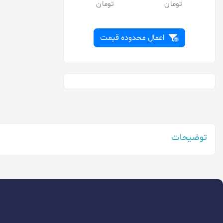
اکو
پاناسونیک
توشیبا
اعمال محدوده قیمت
تیانکیو
جانسون
دارشان
دوراسل
دورکو
توضیحات
دیاموند
رازی
روندا
رویال
سایر