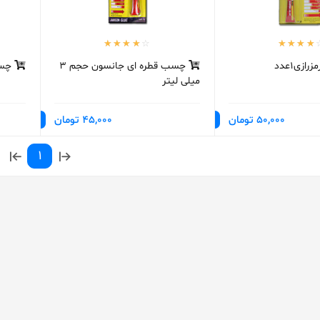
ازی1عدد
چسب قطره ای جانسون حجم 3
چسب 
میلی لیتر
50,000 تومان
45,000 تومان
1