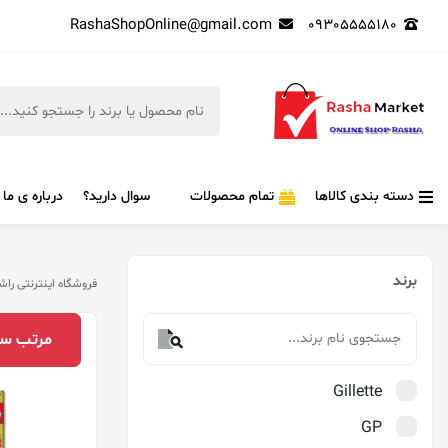
RashaShopOnline@gmail.com
09305555180
دسته بندی کالاها
تمام محصولات
سوال دارید؟
درباره ی ما
برند
فروشگاه اینترنتی راش
مرتب‌ سا
Gillette
GP