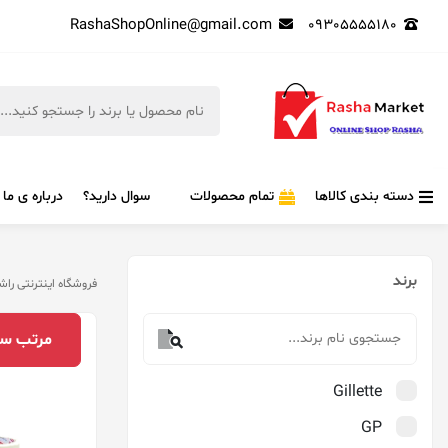
RashaShopOnline@gmail.com
09305555180
دسته بندی کالاها
تمام محصولات
سوال دارید؟
درباره ی ما
برند
فروشگاه اینترنتی راش
مرتب‌ سا
Gillette
GP