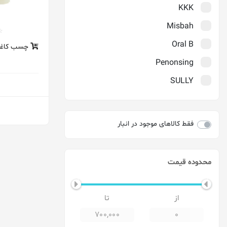
KKK
Misbah
Oral B
چسب کاغذی 2سانت2
Penonsing
SULLY
TMI
Verity
فقط کالاهای موجود در انبار
Wolf
آرنیک
محدوده قیمت
آمریا_Amreeya
ارکید
اوسل