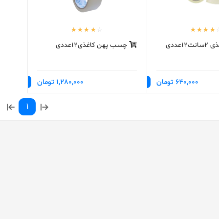
1عددی
چسب پهن کاغذی12عددی
640,000 تومان
1,280,000 تومان
1