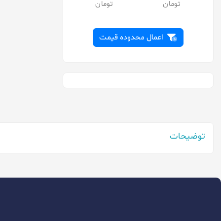
اکو
پاناسونیک
توشیبا
اعمال محدوده قیمت
تیانکیو
جانسون
دارشان
دوراسل
دورکو
توضیحات
دیاموند
رازی
روندا
رویال
سایر