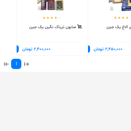
 الاغ یک جین
صابون تریاک نگین یک جین
2,450,000 تومان
2,400,000 تومان
1