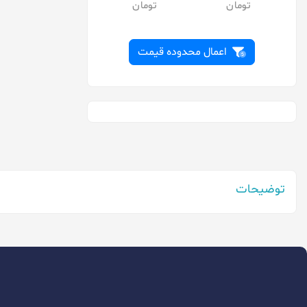
اکو
پاناسونیک
توشیبا
اعمال محدوده قیمت
تیانکیو
جانسون
دارشان
دوراسل
دورکو
توضیحات
دیاموند
رازی
روندا
رویال
سایر