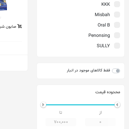
KKK
Misbah
Oral B
صابون شیر
Penonsing
SULLY
TMI
Verity
فقط کالاهای موجود در انبار
Wolf
آرنیک
محدوده قیمت
آمریا_Amreeya
ارکید
اوسل