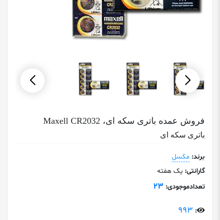
فروش عمده باتری سکه ای، Maxell CR2032
باتری سکه ای
برند:
مکسل
گارانتی:
یک هفته
23
تعدادموجودی:
993
: