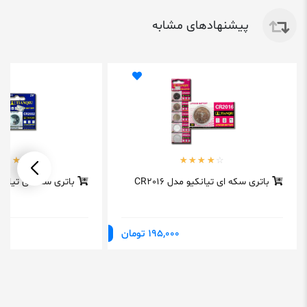
پیشنهادهای مشابه
باتری سکه ای تیانکیو مدل CR2016
باتری سکه ای تیانکیو مد
195,000 تومان