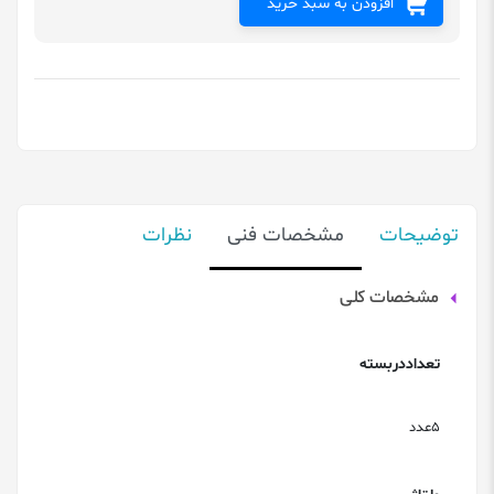
افزودن به سبد خرید
توضیحات
مشخصات فنی
نظرات
مشخصات کلی
تعداددربسته
5عدد