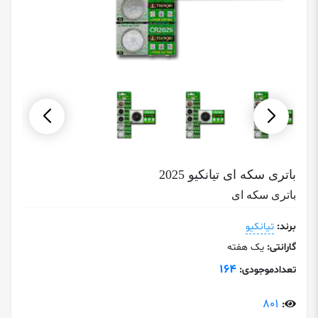
باتری سکه ای تیانکیو 2025
باتری سکه ای
برند:
تیانکیو
گارانتی:
یک هفته
164
تعدادموجودی:
801
: