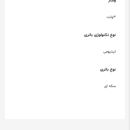
ولتاژ
3ولت
نوع تکنولوژی باتری
لیتیومی
نوع باتری
سکه ای