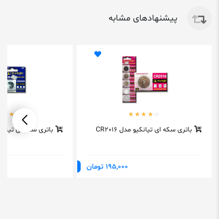
پیشنهادهای مشابه
باتری سکه ای تیانکیو مدل CR2016
باتری سکه ای تیانکیو مد
195,000 تومان