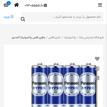
0
09305555180
ورود
فروشگاه اینترنتی راشا
پاناسونیک
باتری قلمی
باطری قلمی پاناسونیک4عددی