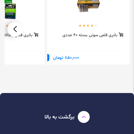
باتری قلمی سونی بسته 40 عددی
باتری قلمی آلکالاین
850,000 تومان
برگشت به بالا