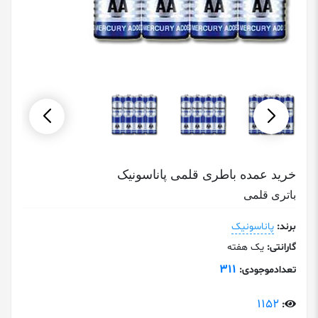
خرید عمده باطری قلمی پاناسونیک
باتری قلمی
برند:
پاناسونیک
گارانتی:
یک هفته
311
تعدادموجودی:
1152
: