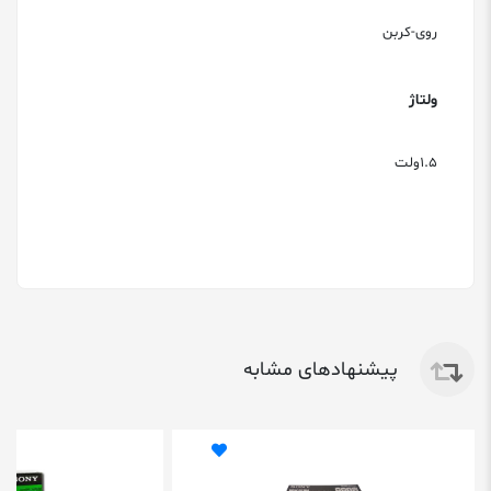
روی-کربن
ولتاژ
1.5ولت
پیشنهادهای مشابه