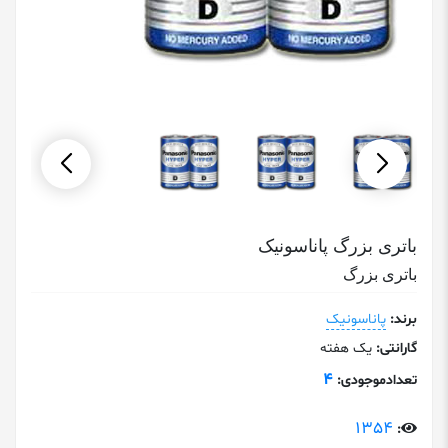
باتری بزرگ پاناسونیک
باتری بزرگ
برند:
پاناسونیک
گارانتی:
یک هفته
4
تعدادموجودی:
1354
: