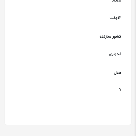
تعداد
12جفت
کشور سازنده
اندونزی
مدل
D