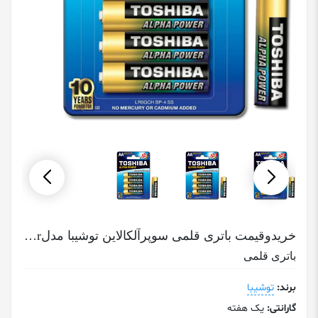
خریدوقیمت باتری قلمی سوپرآلکالاین توشیبا مدلAlpha Power
باتری قلمی
برند:
توشیبا
گارانتی:
یک هفته