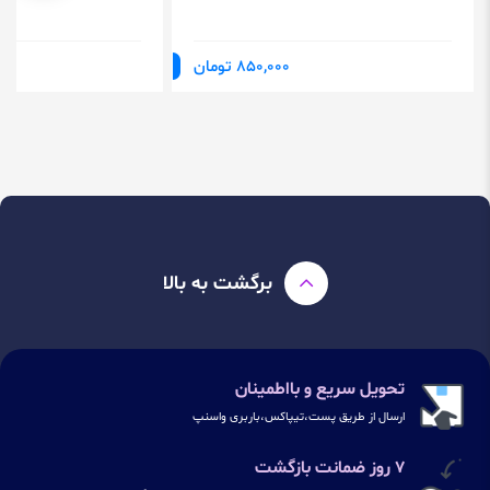
850,000 تومان
برگشت به بالا
تحویل سریع و بااطمینان
ارسال از طریق پست،تیپاکس،باربری واسنپ
۷ روز ضمانت بازگشت