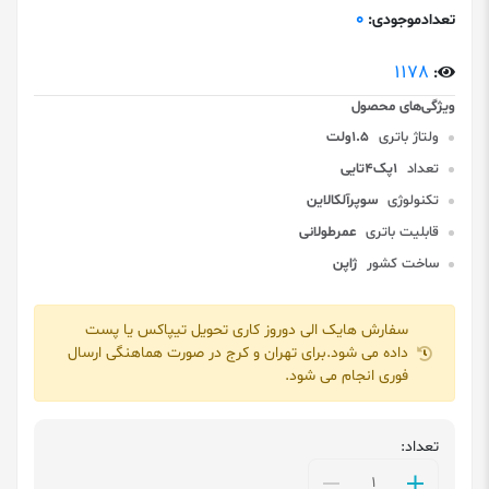
0
تعدادموجودی:
1178
:
ولتاژ باتری
1.5ولت
تعداد
1پک4تایی
تکنولوژی
سوپرآلکالاین
قابلیت باتری
عمرطولانی
ساخت کشور
ژاپن
سفارش هایک الی دوروز کاری تحویل تیپاکس یا پست
داده می شود.برای تهران و کرج در صورت هماهنگی ارسال
فوری انجام می شود.
تعداد: