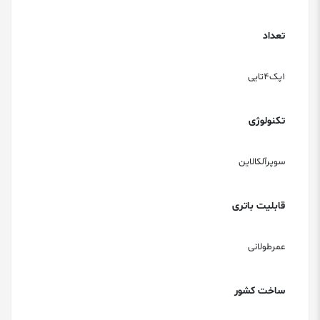
تعداد
1پک4تایی
تکنولوژی
سوپرآلکالاین
قابلیت باتری
عمرطولانی
ساخت کشور