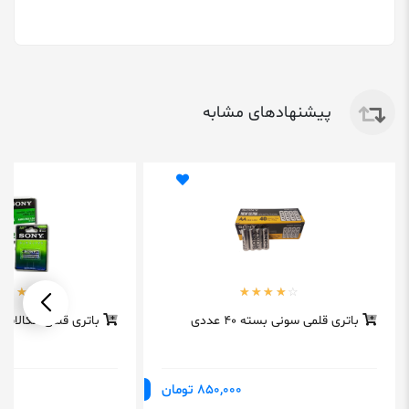
پیشنهادهای مشابه
باتری قلمی سونی بسته 40 عددی
باتری قلمی آلکالاین
850,000 تومان