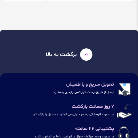
برگشت به بالا
تحویل سریع و بااطمینان
ارسال از طریق پست،تیپاکس،باربری واسنپ
۷ روز ضمانت بازگشت
در صورت نارضایتی به هر دلیلی می توانید محصول را بازگردانید
پشتیبانی ۲۴ ساعته
در صورت وجود هرگونه سوال یا ابهامی، با ما در تماس باشید