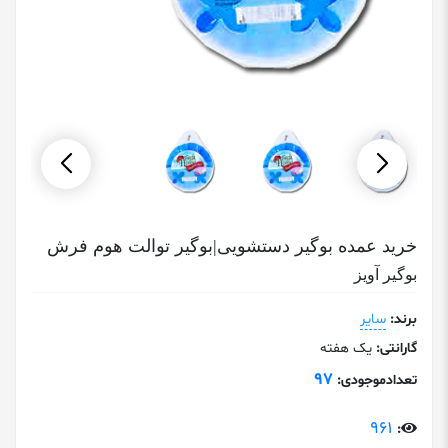
خرید عمده بوگیر دستشویی|بوگیر توالت هوم فرش
بوگیر آویز
برند:
سایر
گارانتی:
یک هفته
97
تعدادموجودی:
961
: