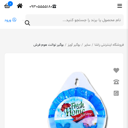
0
09305555180
ورود
فروشگاه اینترنتی راشا
سایر
بوگیر آویز
بوگیر توالت هوم فرش