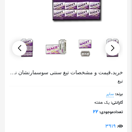
خرید،قیمت و مشخصات تیغ سنتی سوسمارنشان ناست Nacet
تیغ
برند:
سایر
گارانتی:
یک هفته
22
تعدادموجودی:
3919
: