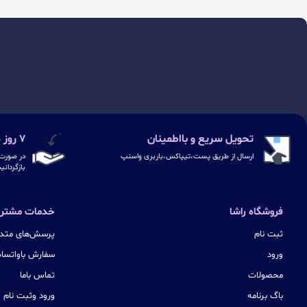
تحویل سریع و بااطمینان
۷ روز ضمانت بازگشت
ارسال از طریق پست،تیپاکس،باربری واسنپ
در صورت 
بازگردانی
فروشگاه راشا
خدمات مشتری
ثبت نام
پرسش‌های متدا
ورود
سفارش باواتسا
محصولات
تماس باما
باگ برنامه
ورود وثبت نام