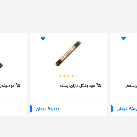
رندهم
عودجنگل باران1بسته
عودلوندر1بسته
4 تومان
90,000 تومان