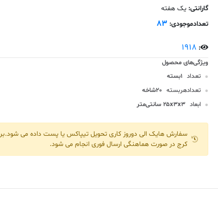
گارانتی:
یک هفته
83
تعدادموجودی:
1918
:
تعداد
1بسته
تعدادهربسته
20شاخه
ابعاد
۲۵x۳x۳ سانتی‌متر
سفارش هایک الی دوروز کاری تحویل تیپاکس یا پست داده می شود.برا
کرج در صورت هماهنگی ارسال فوری انجام می شود.