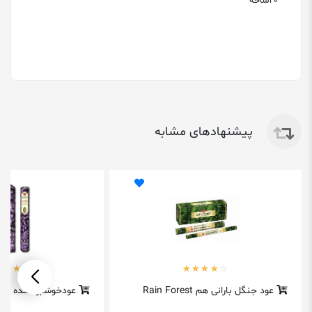
20شاخه
پیشنهادهای مشابه
عود جنگل بارانی هم Rain Forest
عودخوشبوکننده لون