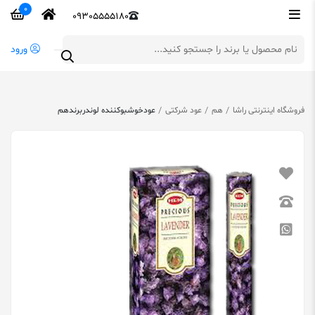
0
09305555180
ورود
فروشگاه اینترنتی راشا
هم
عود شرکتی
عودخوشبوکننده لوندربرندهم