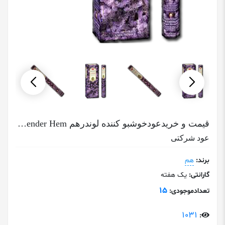
قیمت و خریدعودخوشبو کننده لوندرهم Lavender Hem
عود شرکتی
برند:
هم
گارانتی:
یک هفته
15
تعدادموجودی:
1031
: