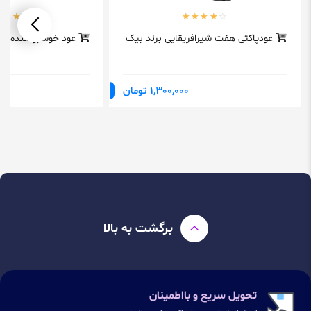
عودپاکتی هفت شیرافریقایی برند بیک
عود خوشبوکننده شی
1,300,000 تومان
برگشت به بالا
تحویل سریع و بااطمینان