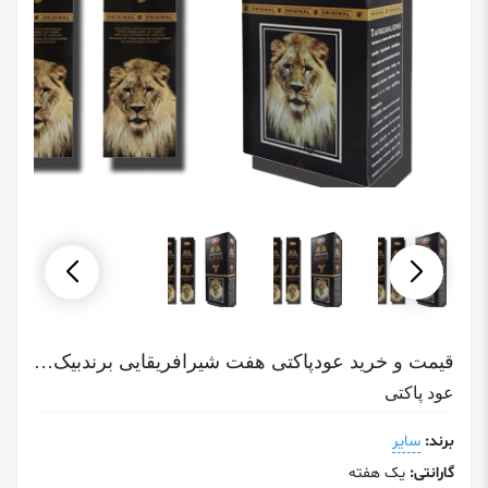
قیمت و خرید عودپاکتی هفت شیرافریقایی برندبیک African Lions Bic
عود پاکتی
برند:
سایر
گارانتی:
یک هفته