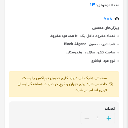
13
تعدادموجودی:
788
:
تعداد مخروط داخل پک
10 عدد عود مخروط
نام لاتین محصول
Black Afgano
ساخت کشور سازنده
هندوستان
نوع عود
آبشاری
سفارش هایک الی دوروز کاری تحویل تیپاکس یا پست
داده می شود.برای تهران و کرج در صورت هماهنگی ارسال
فوری انجام می شود.
تعداد: