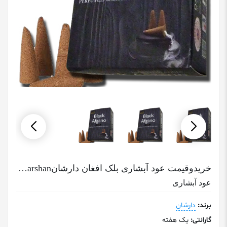
خریدوقیمت عود آبشاری بلک افغان دارشانBlack Afgano Darshan
عود آبشاری
برند:
دارشان
گارانتی:
یک هفته