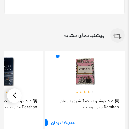
پیشنهادهای مشابه
عود خوشبو کننده آبشاری دارشان
عود خوشبو کننده آب
Darshan مدل ورساچه
Darshan مدل دیویدف
120,000 تومان