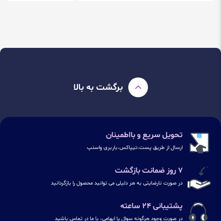
برگشت به بالا
تحویل سریع و بااطمینان
ارسال از طریق پست،تیپاکس،باربری واسنپ
۷ روز ضمانت بازگشت
در صورت نارضایتی به هر دلیلی می توانید محصول را بازگردانید
پشتیبانی ۲۴ ساعته
در صورت وجود هرگونه سوال یا ابهامی، با ما در تماس باشید