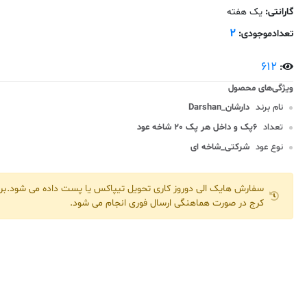
گارانتی:
یک هفته
2
تعدادموجودی:
612
:
نام برند
دارشان_Darshan
تعداد
6پک و داخل هر پک 20 شاخه عود
نوع عود
شرکتی_شاخه ای
سفارش هایک الی دوروز کاری تحویل تیپاکس یا پست داده می شود.برا
کرج در صورت هماهنگی ارسال فوری انجام می شود.