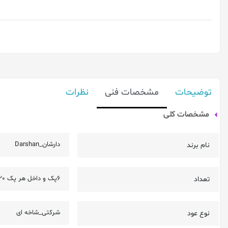
توضیحات
مشخصات فنی
نظرات
مشخصات کلی
دارشان_Darshan
نام برند
6پک و داخل هر پک 20 شاخه عود
تعداد
شرکتی_شاخه ای
نوع عود