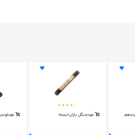
رندهم
عودجنگل باران1بسته
عودلوندر1بسته