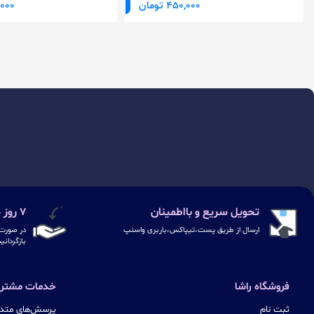
450,000 تومان
50,000
تحویل سریع و بااطمینان
۷ روز ضمانت بازگشت
ارسال از طریق پست،تیپاکس،باربری واسنپ
در صورت 
بازگردانی
فروشگاه راشا
خدمات مشتری
ثبت نام
پرسش‌های متدا