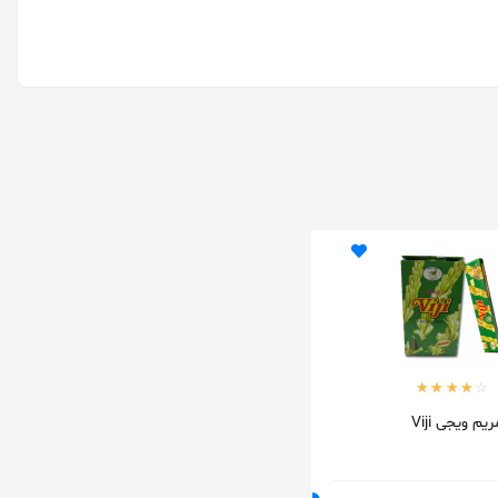
م ویجی Viji