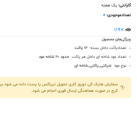
گارانتی:
یک هفته
0
تعدادموجودی:
1197
:
تعدادپاکت داخل بسته
12 پاکت
تعداد عود شاخه ای داخل هر پاکت
حدود 20 شاخه عود
نوع عود
شرکتی_پاکتی_شاخه ای
سفارش هایک الی دوروز کاری تحویل تیپاکس یا پست داده می شود.برا
کرج در صورت هماهنگی ارسال فوری انجام می شود.