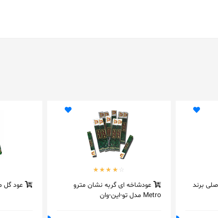
لی برند
عودشاخه ای گربه نشان مترو
عود گل مری
Metro مدل تو-این-وان