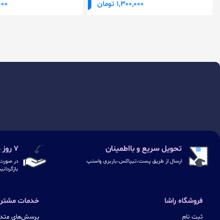
1,300,000 تومان
0,000
تحویل سریع و بااطمینان
۷ روز ضمانت بازگشت
ارسال از طریق پست،تیپاکس،باربری واسنپ
در صورت 
بازگردانی
فروشگاه راشا
خدمات مشتری
ثبت نام
پرسش‌های متدا