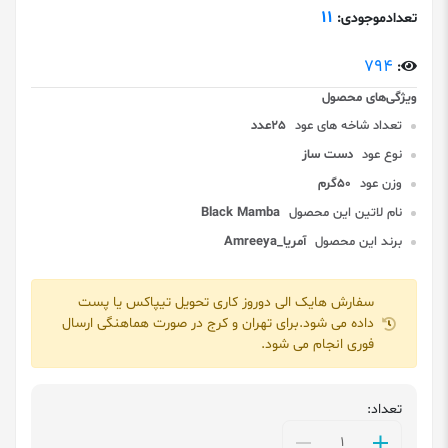
11
تعدادموجودی:
794
:
تعداد شاخه های عود
25عدد
نوع عود
دست ساز
وزن عود
50گرم
نام لاتین این محصول
Black Mamba
برند این محصول
آمریا_Amreeya
سفارش هایک الی دوروز کاری تحویل تیپاکس یا پست
داده می شود.برای تهران و کرج در صورت هماهنگی ارسال
فوری انجام می شود.
تعداد: