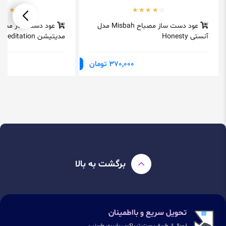
عود دست ساز مصباح Misbah مدل
آنستی Honesty
مدیتیشن Meditation
370,000 تومان
برگشت به بالا
تحویل سریع و بااطمینان
ارسال از طریق پست،تیپاکس،باربری واسنپ