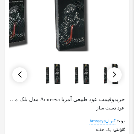
خریدوقیمت عود طبیعی آمریا Amreeya مدل بلک مامبا Black Mamba
عود دست ساز
برند:
آمریا_Amreeya
گارانتی:
یک هفته