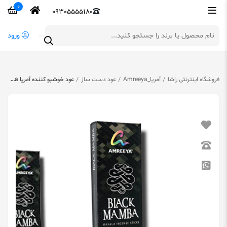
0
09305555180
ورود
فروشگاه اینترنتی راشا
آمریا_Amreeya
عود دست ساز
عود خوشبو کننده آمریا Amreeya مدل بلک مامبا Black Mamba