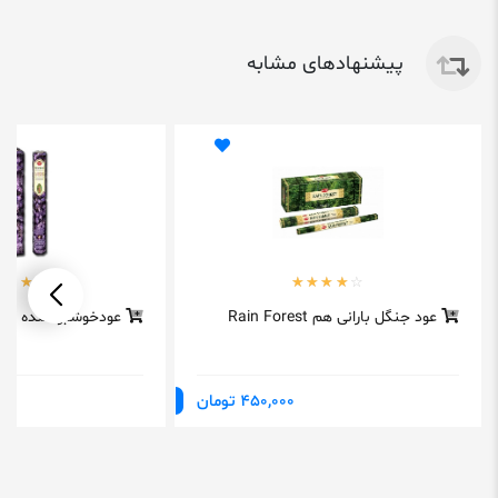
پیشنهادهای مشابه
عود جنگل بارانی هم Rain Forest
عودخوشبوکننده لون
450,000 تومان