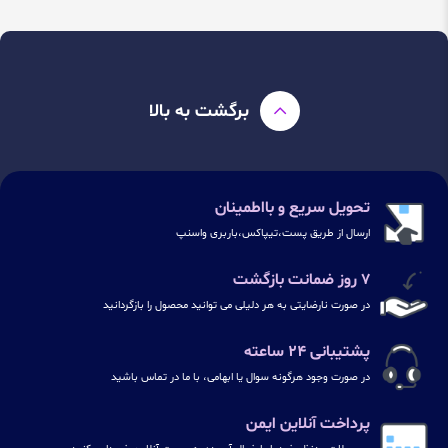
برگشت به بالا
تحویل سریع و بااطمینان
ارسال از طریق پست،تیپاکس،باربری واسنپ
۷ روز ضمانت بازگشت
در صورت نارضایتی به هر دلیلی می توانید محصول را بازگردانید
پشتیبانی ۲۴ ساعته
در صورت وجود هرگونه سوال یا ابهامی، با ما در تماس باشید
پرداخت آنلاین ایمن