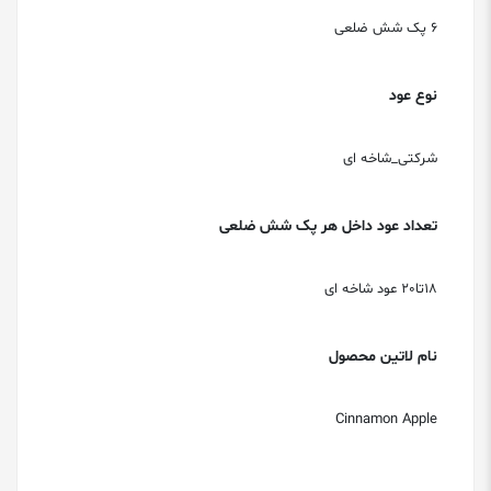
6 پک شش ضلعی
نوع عود
شرکتی_شاخه ای
تعداد عود داخل هر پک شش ضلعی
18تا20 عود شاخه ای
نام لاتین محصول
Cinnamon Apple