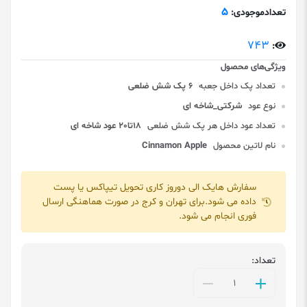
5
تعدادموجودی:
743
:
تعداد پک داخل جعبه
6 پک شش ضلعی
نوع عود
شرکتی_شاخه ای
تعداد عود داخل هر پک شش ضلعی
18تا20 عود شاخه ای
نام لاتین محصول
Cinnamon Apple
سفارش هایک الی دوروز کاری تحویل تیپاکس یا پست
داده می شود.برای تهران و کرج در صورت هماهنگی ارسال
فوری انجام می شود.
تعداد: