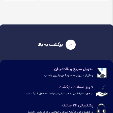
برگشت به بالا
تحویل سریع و بااطمینان
ارسال از طریق پست،تیپاکس،باربری واسنپ
۷ روز ضمانت بازگشت
در صورت نارضایتی به هر دلیلی می توانید محصول را بازگردانید
پشتیبانی ۲۴ ساعته
در صورت وجود هرگونه سوال یا ابهامی، با ما در تماس باشید