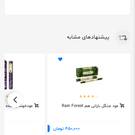
پیشنهادهای مشابه
عود جنگل بارانی هم Rain Forest
عودخوشبوکننده لون
450,000 تومان