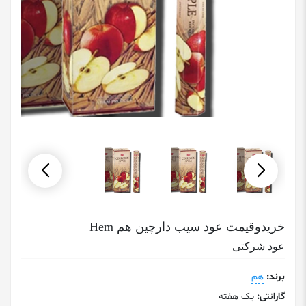
خریدوقیمت عود سیب دارچین هم Hem
عود شرکتی
برند:
هم
گارانتی:
یک هفته