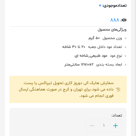
0
تعدادموجودی:
888
:
وزن محصول
50 گرم
تعداد عود داخل جعبه
20 تا 30 شاخه
نوع عود
عود طبیعی_شاخه ای
ابعاد بسته بندی
۱۲x۱۰x۲ سانتی‌متر
سفارش هایک الی دوروز کاری تحویل تیپاکس یا پست
داده می شود.برای تهران و کرج در صورت هماهنگی ارسال
فوری انجام می شود.
تعداد: