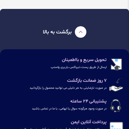
برگشت به بالا
تحویل سریع و بااطمینان
ارسال از طریق پست،تیپاکس،باربری واسنپ
۷ روز ضمانت بازگشت
در صورت نارضایتی به هر دلیلی می توانید محصول را بازگردانید
پشتیبانی ۲۴ ساعته
در صورت وجود هرگونه سوال یا ابهامی، با ما در تماس باشید
پرداخت آنلاین ایمن