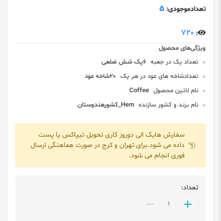
5
تعدادموجودی:
720
:
تعداد پک در جعبه
6پک شش ضلعی
تعدادشاخه های عود در هر پک
20شاخه عود
نام لاتین محصول
Coffee
نام برند و کشور سازنده
Hem_کشورهندوستان
سفارش هایک الی دوروز کاری تحویل تیپاکس یا پست
داده می شود.برای تهران و کرج در صورت هماهنگی ارسال
فوری انجام می شود.
تعداد: