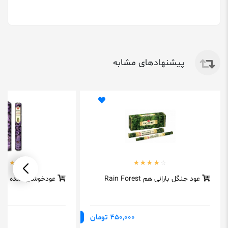
پیشنهادهای مشابه
عود جنگل بارانی هم Rain Forest
عودخوشبوکننده لون
450,000 تومان