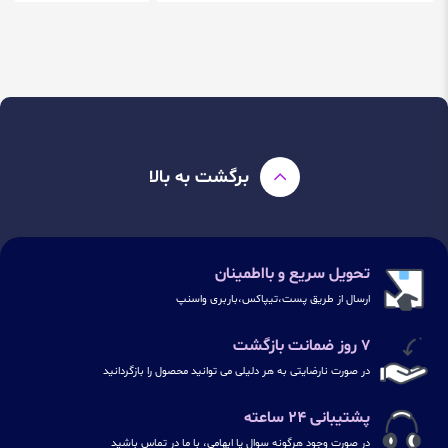
برگشت به بالا
تحویل سریع و بااطمینان
ارسال از طریق پست،تیپاکس،باربری واسنپ
۷ روز ضمانت بازگشت
در صورت نارضایتی به هر دلیلی می توانید محصول را بازگردانید
پشتیبانی ۲۴ ساعته
در صورت وجود هرگونه سوال یا ابهامی، با ما در تماس باشید