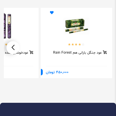
عود جنگل بارانی هم Rain Forest
عودخوشبوکننده لون
450,000 تومان