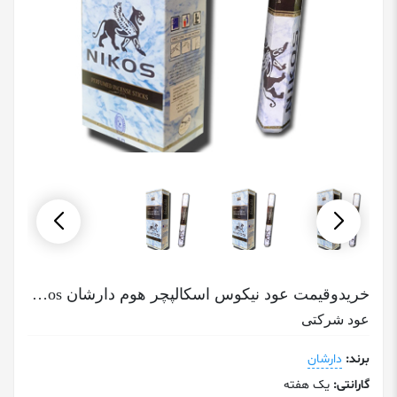
خریدوقیمت عود نیکوس اسکالپچر هوم دارشان Sculpture Homme Nikos
عود شرکتی
برند:
دارشان
گارانتی:
یک هفته