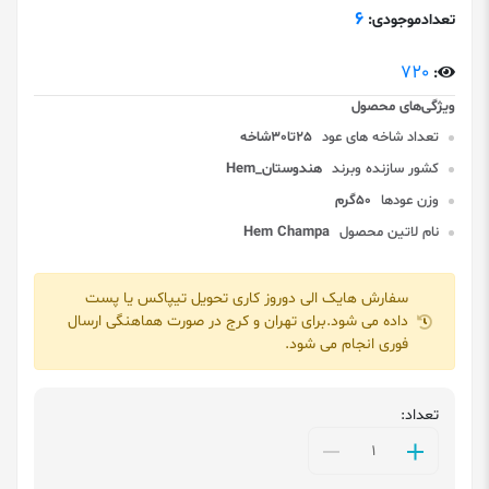
6
تعدادموجودی:
720
:
تعداد شاخه های عود
25تا30شاخه
کشور سازنده وبرند
هندوستان_Hem
وزن عودها
50گرم
نام لاتین محصول
Hem Champa
سفارش هایک الی دوروز کاری تحویل تیپاکس یا پست
داده می شود.برای تهران و کرج در صورت هماهنگی ارسال
فوری انجام می شود.
تعداد: