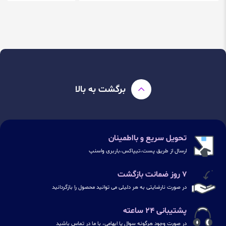
برگشت به بالا
تحویل سریع و بااطمینان
ارسال از طریق پست،تیپاکس،باربری واسنپ
۷ روز ضمانت بازگشت
در صورت نارضایتی به هر دلیلی می توانید محصول را بازگردانید
پشتیبانی ۲۴ ساعته
در صورت وجود هرگونه سوال یا ابهامی، با ما در تماس باشید