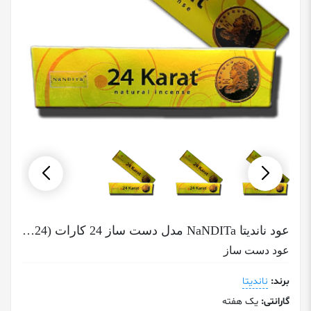
عود ناندیتا NaNDITa مدل دست ساز 24 کارات (24 عیار ) 24 Karat
عود دست ساز
برند:
ناندیتا
گارانتی:
یک هفته