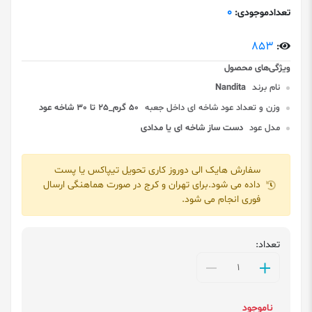
0
تعدادموجودی:
853
:
نام برند
Nandita
وزن و تعداد عود شاخه ای داخل جعبه
50 گرم_25 تا 30 شاخه عود
مدل عود
دست ساز شاخه ای یا مدادی
سفارش هایک الی دوروز کاری تحویل تیپاکس یا پست
داده می شود.برای تهران و کرج در صورت هماهنگی ارسال
فوری انجام می شود.
تعداد:
ناموجود