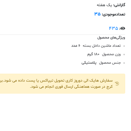
گارانتی:
یک هفته
35
تعدادموجودی:
435
:
تعداد ماشین داخل بسته
6 عدد
وزن محصول
180 گرم
جنس محصول
پلاستیکی
سفارش هایک الی دوروز کاری تحویل تیپاکس یا پست داده می شود.برا
کرج در صورت هماهنگی ارسال فوری انجام می شود.