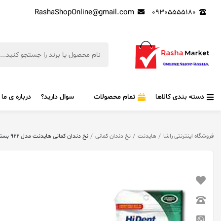
RashaShopOnline@gmail.com
09305555180
دسته بندی کالاها
تمام محصولات
سوال دارید؟
درباره ی ما
فروشگاه اینترنتی راشا
هایدنت
نخ دندان کمانی
نخ دندان کمانی هایدنت مدل 922 بسته 36 عددی