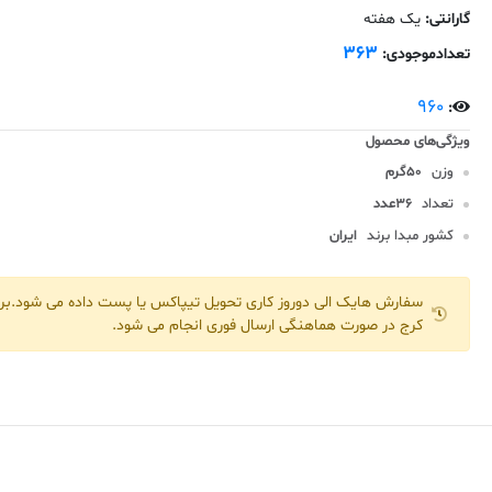
گارانتی:
یک هفته
363
تعدادموجودی:
960
:
وزن
50گرم
تعداد
36عدد
کشور مبدا برند
ایران
سفارش هایک الی دوروز کاری تحویل تیپاکس یا پست داده می شود.برا
کرج در صورت هماهنگی ارسال فوری انجام می شود.