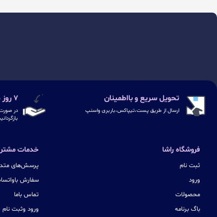
تحویل سریع و بااطمینان
۷ روز ضمانت بازگشت
ارسال از طریق پست،تیپاکس،باربری واسنپ
در صورت 
بازگردانی
فروشگاه راشا
خدمات مشتری
ثبت نام
پرسش‌های متدا
ورود
سفارش باواتسا
محصولات
تماس باما
باگ برنامه
ورود وثبت نام