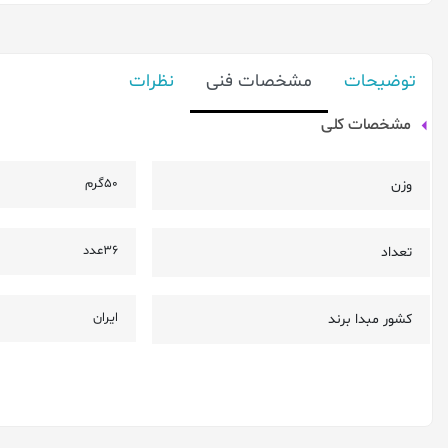
توضیحات
مشخصات فنی
نظرات
مشخصات کلی
50گرم
وزن
36عدد
تعداد
ایران
کشور مبدا برند