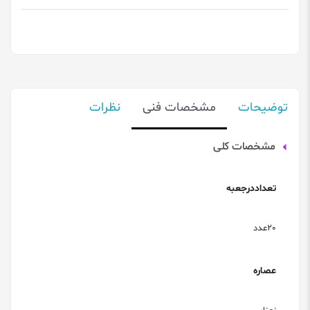
توضیحات
مشخصات فنی
نظرات
مشخصات کلی
تعداددرجعبه
20عدد
عصاره