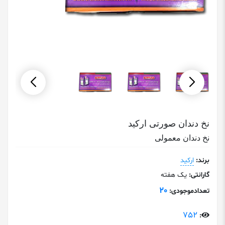
نخ دندان صورتی ارکید
نخ دندان معمولی
برند:
ارکید
گارانتی:
یک هفته
20
تعدادموجودی:
752
: