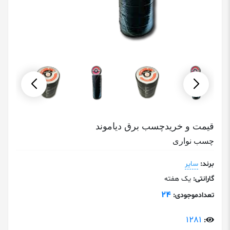
قیمت و خریدچسب برق دیاموند
چسب نواری
برند:
سایر
گارانتی:
یک هفته
24
تعدادموجودی:
1281
: