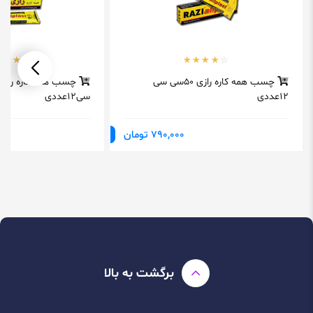
چسب همه کاره رازی 50سی سی
12عددی
سی12عددی
790,000 تومان
برگشت به بالا