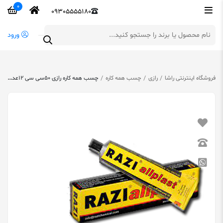
0
09305555180
ورود
فروشگاه اینترنتی راشا
رازی
چسب همه کاره
چسب همه کاره رازی 50سی سی 12عددی