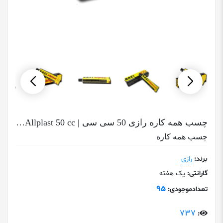
چسب همه کاره رازی 50 سی سی | Razi Allplast 50 cc
چسب همه کاره
برند:
رازی
گارانتی:
یک هفته
95
تعدادموجودی:
737
: