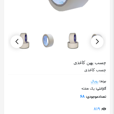
چسب پهن کاغذی
چسب کاغذی
برند:
رویال
گارانتی:
یک هفته
68
تعدادموجودی:
819
: