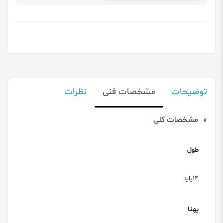
توضیحات
مشخصات فنی
نظرات
مشخصات کلی
طول
14یارد
پهنا