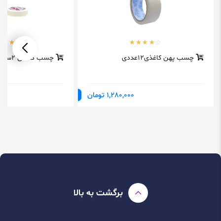
چسب پهن کاغذی12عددی
چسب کاغذی 2سانت12عددی
1,280,000 تومان
برگشت به بالا