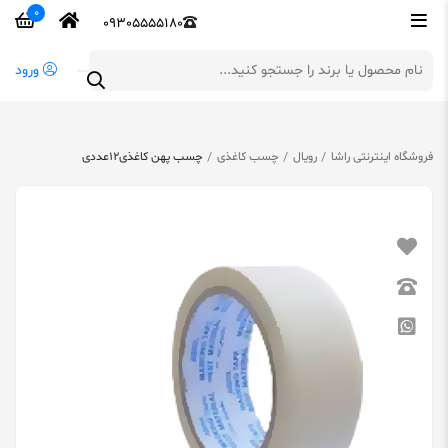
0
09305555180
ورود
فروشگاه اینترنتی راشا
رویال
چسب کاغذی
چسب پهن کاغذی12عددی