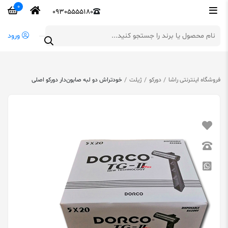
0
09305555180
ورود
فروشگاه اینترنتی راشا
دورکو
ژیلت
خودتراش دو لبه صابون‌‎دار دورکو اصلی