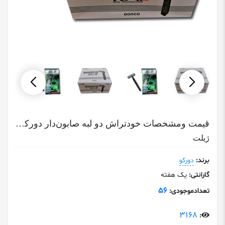
قیمت ومشخصات خودتراش دو لبه صابون‌‎دار دورکو اصلی | TG-|| Plus Dorco
ژیلت
برند:
دورکو
گارانتی:
یک هفته
56
تعدادموجودی:
3168
: