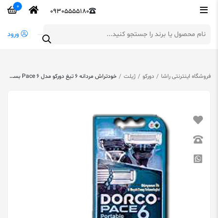
0
09305555180
ورود
فروشگاه اینترنتی راشا
دورکو
ژیلت
خودتراش مردانه ۶ تیغ دورکو مدل Pace 6 بسته ۳ عددی