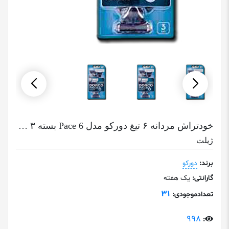
خودتراش مردانه ۶ تیغ دورکو مدل Pace 6 بسته ۳ عددی Dorco Pace 6Blade Pack Of 3
ژیلت
برند:
دورکو
گارانتی:
یک هفته
31
تعدادموجودی:
998
: