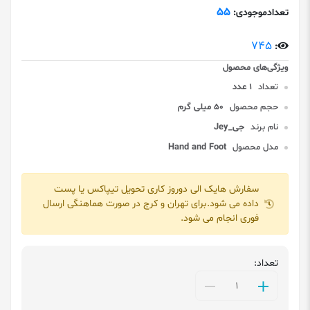
55
تعدادموجودی:
745
:
تعداد
1 عدد
حجم محصول
50 میلی گرم
نام برند
جی_Jey
مدل محصول
Hand and Foot
سفارش هایک الی دوروز کاری تحویل تیپاکس یا پست
داده می شود.برای تهران و کرج در صورت هماهنگی ارسال
فوری انجام می شود.
تعداد: