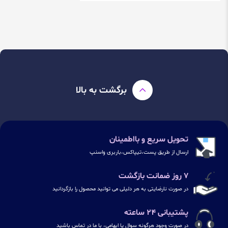
برگشت به بالا
تحویل سریع و بااطمینان
ارسال از طریق پست،تیپاکس،باربری واسنپ
۷ روز ضمانت بازگشت
در صورت نارضایتی به هر دلیلی می توانید محصول را بازگردانید
پشتیبانی ۲۴ ساعته
در صورت وجود هرگونه سوال یا ابهامی، با ما در تماس باشید