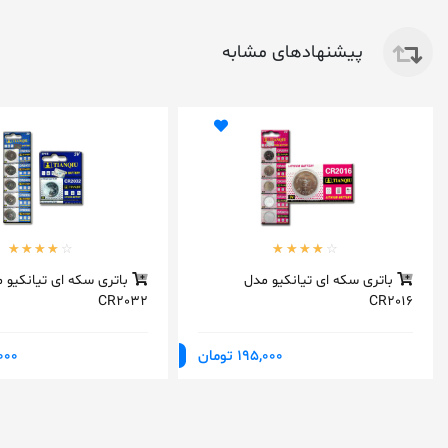
پیشنهادهای مشابه
باتری سکه ای تیانکیو مدل
باتری سکه ای تیانکیو 
CR2032
CR2016
195,000 تومان
95,000