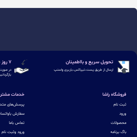
تحویل سریع و بااطمینان
۷ روز ضمانت بازگشت
ارسال از طریق پست،تیپاکس،باربری واسنپ
در صورت 
بازگردانی
فروشگاه راشا
خدمات مشتری
ثبت نام
پرسش‌های متدا
ورود
سفارش باواتسا
محصولات
تماس باما
باگ برنامه
ورود وثبت نام