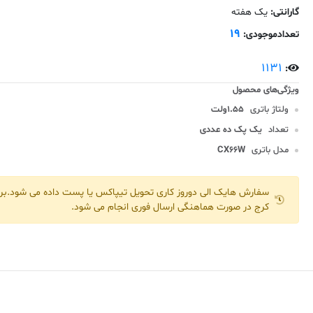
گارانتی:
یک هفته
19
تعدادموجودی:
1131
:
ولتاژ باتری
1.55ولت
تعداد
یک پک ده عددی
مدل باتری
CX66W
سفارش هایک الی دوروز کاری تحویل تیپاکس یا پست داده می شود.برا
کرج در صورت هماهنگی ارسال فوری انجام می شود.