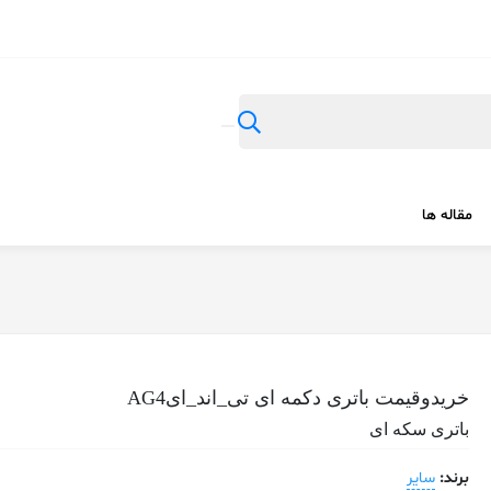
مقاله ها
خریدوقیمت باتری دکمه ای تی_اند_ایAG4
باتری سکه ای
برند:
سایر