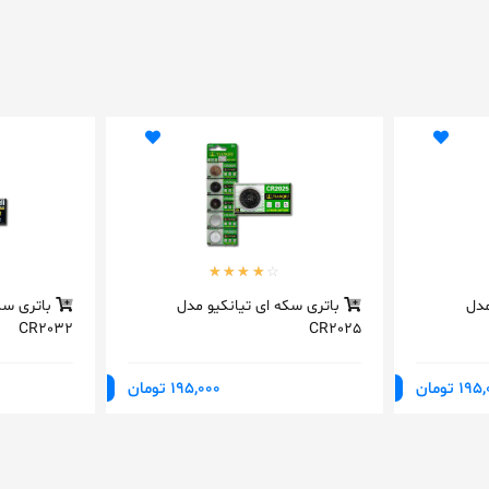
مدل
باتری سکه ای تیانکیو مدل
باتری سک
CR2032
CR2025
1 تومان
195,000 تومان