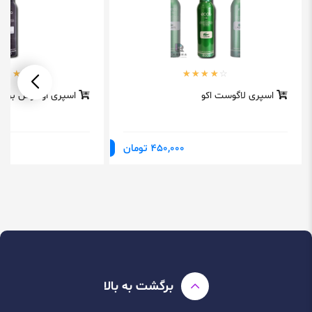
اسپری لاگوست اکو
اسپری اونتوس برند 
450,000 تومان
برگشت به بالا