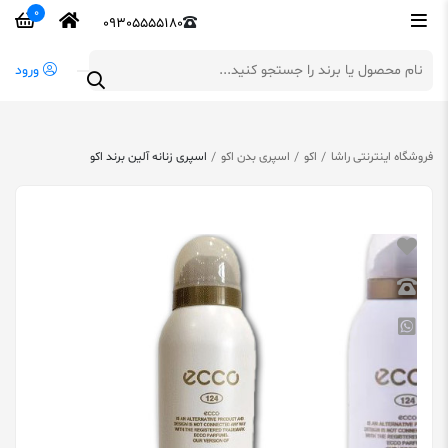
0
09305555180
ورود
فروشگاه اینترنتی راشا
اکو
اسپری بدن اکو
اسپری زنانه آلین برند اکو