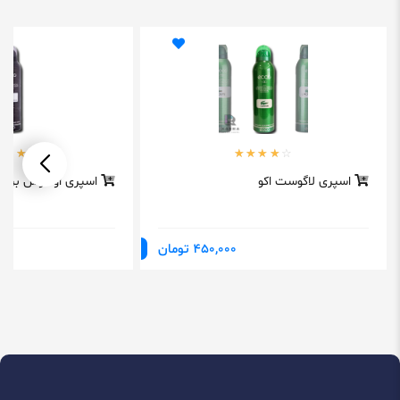
اسپری لاگوست اکو
اسپری اونتوس برند 
450,000 تومان