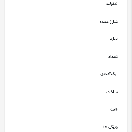
1.5ولت
شارژ مجدد
ندارد
تعداد
1پک2عددی
ساخت
چین
ویژگی ها