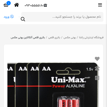
0
09305555180
ورود
فروشگاه اینترنتی راشا
یونی مکس
باتری قلمی
باتری قلمی آلکالاین یونی مکس