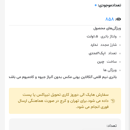
0
تعدادموجودی:
858
:
ولتاژ باتری
1.5ولت
شارژ مجدد
ندارد
تعداد
1پک2عددی
ساخت
چین
ویژگی ها
باتری نیم قلمی آلکالاین یونی مکس بدون آلیاژ جیوه و کادمیوم می باشد.
سفارش هایک الی دوروز کاری تحویل تیپاکس یا پست
داده می شود.برای تهران و کرج در صورت هماهنگی ارسال
فوری انجام می شود.
تعداد: