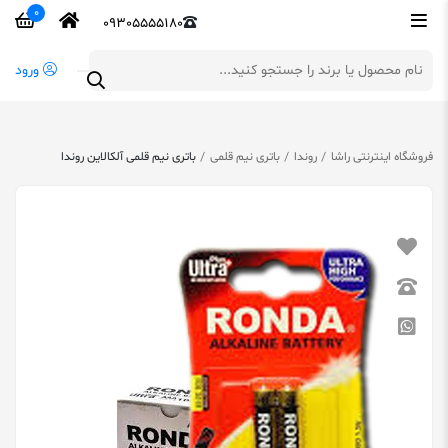
0
09305555180
ورود
فروشگاه اینترنتی راشا
روندا
باتری نیم قلمی
باتری نیم قلمی آلکالاین روندا