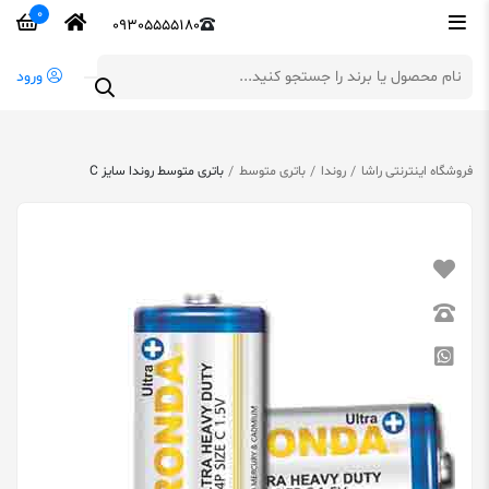
0
09305555180
ورود
فروشگاه اینترنتی راشا
روندا
باتری متوسط
باتری متوسط روندا سایز C