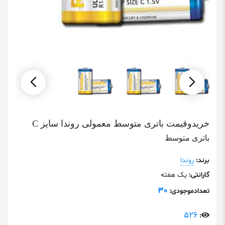
خریدوقیمت باتری متوسط معمولی روندا سایز C
باتری متوسط
برند:
روندا
گارانتی:
یک هفته
30
تعدادموجودی:
526
: