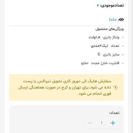
0
تعدادموجودی:
1010
:
ولتاژ باتری
1.5ولت
تعداد
1پک2عددی
سایز باتری
C
قابلیت شارژ مجدد
ندارد
سفارش هایک الی دوروز کاری تحویل تیپاکس یا پست
داده می شود.برای تهران و کرج در صورت هماهنگی ارسال
فوری انجام می شود.
تعداد: