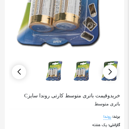
خریدوقیمت باتری متوسط کارتی روندا سایزC
باتری متوسط
برند:
روندا
گارانتی:
یک هفته