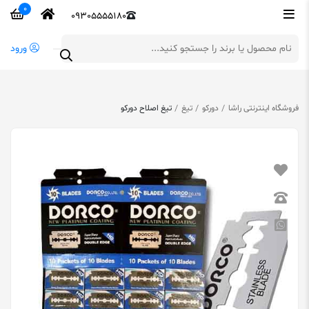
0
09305555180
ورود
فروشگاه اینترنتی راشا
دورکو
تیغ
تیغ اصلاح دورکو