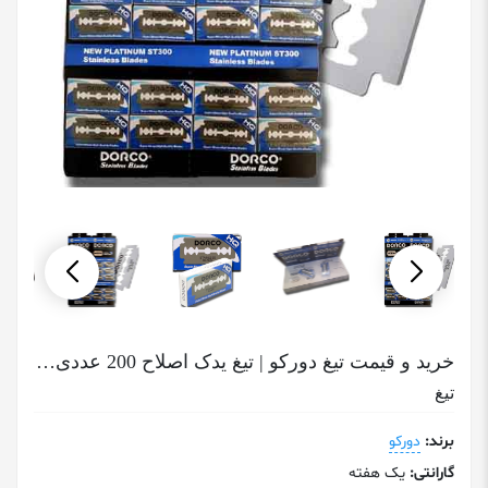
خرید و قیمت تیغ دورکو | تیغ یدک اصلاح 200 عددی Blades Dorco
تیغ
برند:
دورکو
گارانتی:
یک هفته