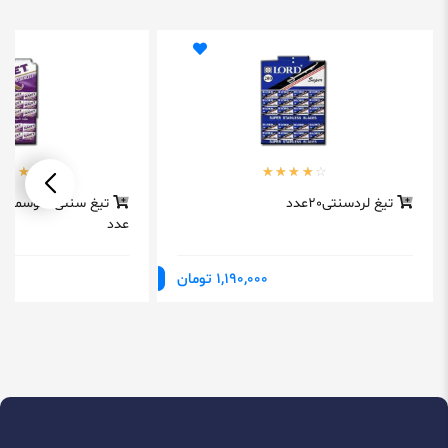
تیغ لردسنتی20عدد
عدد
1,190,000 تومان