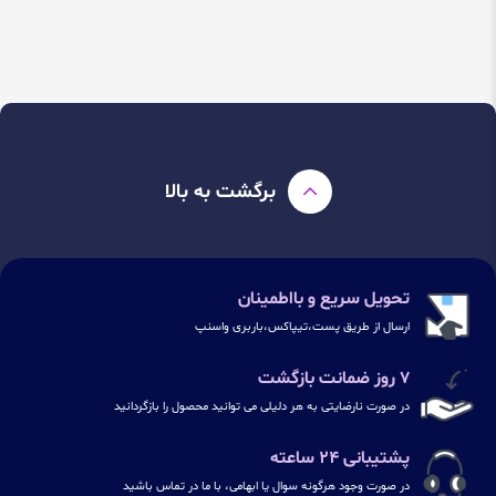
برگشت به بالا
تحویل سریع و بااطمینان
ارسال از طریق پست،تیپاکس،باربری واسنپ
۷ روز ضمانت بازگشت
در صورت نارضایتی به هر دلیلی می توانید محصول را بازگردانید
پشتیبانی ۲۴ ساعته
در صورت وجود هرگونه سوال یا ابهامی، با ما در تماس باشید