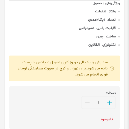
ولتاژ
1.5ولت
تعداد
1پک2عددی
قابلیت باتری
عمرطولانی
ساخت
چین
تکنولوژی
آلکالاین
سفارش هایک الی دوروز کاری تحویل تیپاکس یا پست
داده می شود.برای تهران و کرج در صورت هماهنگی ارسال
فوری انجام می شود.
تعداد:
ناموجود