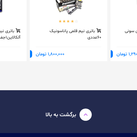
ن سونی
باتری نیم قلمی پاناسونیک
باتری نی
60عددی
آلکالاین1جفت
1 تومان
1,800,000 تومان
برگشت به بالا