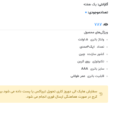
گارانتی:
یک هفته
0
تعدادموجودی:
787
:
ولتاژ باتری
1.5ولت
تعداد
1پک4عددی
کشور سازنده
چین
تکنولوژی
روی کربن
سایز باتری
AAA
قابلیت باتری
عمر طولانی
سفارش هایک الی دوروز کاری تحویل تیپاکس یا پست داده می شود.برا
کرج در صورت هماهنگی ارسال فوری انجام می شود.