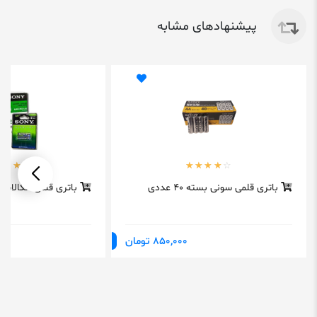
پیشنهادهای مشابه
باتری قلمی سونی بسته 40 عددی
باتری قلمی آلکالاین
850,000 تومان