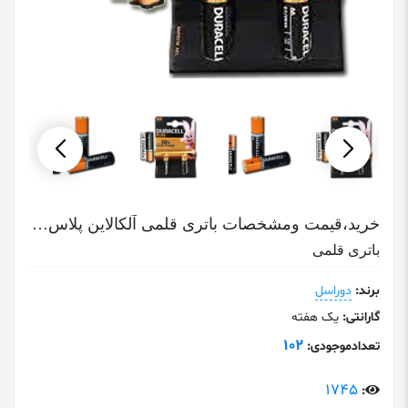
خرید،قیمت ومشخصات باتری قلمی آلکالاین پلاس دوراسل Duracell Plus
باتری قلمی
برند:
دوراسل
گارانتی:
یک هفته
102
تعدادموجودی:
1745
: