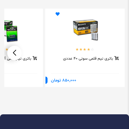
باتری نیم قلمی سونی 40 عددی
باتری نیم قلمی آلکا
850,000 تومان