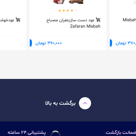
د دست ساز مصباح Misbah
عود دست ساززعفران مصباح
عودخوشبوک
Zafaran Misbah
3 تومان
360,000 تومان
برگشت به بالا
پشتیبانی ۲۴ ساعته