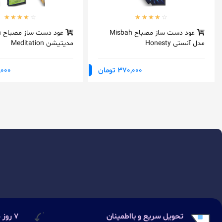
عود دست ساز مصباح Misbah
عو
مدل آنستی Honesty
مدیتیشن Meditation
370,000 تومان
70,000
تحویل سریع و بااطمینان
۷ روز ضمانت بازگشت